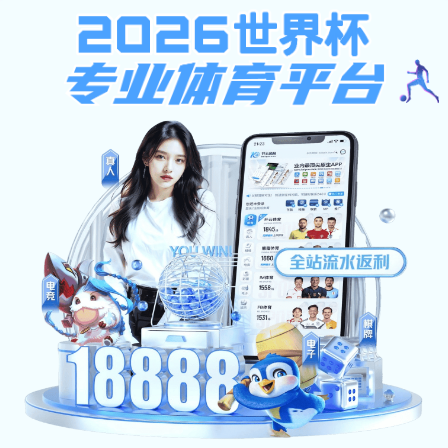
威尼斯人真人游戏
新闻威尼斯游戏大厅
国内要闻
省内要闻
威尼斯人真人游戏要闻
威尼斯游戏大厅亚洲城的登录入口
招标采购
媒体聚焦
专题报道
威尼斯人真人游戏: 国内要闻
当前位置：
网站首页
>
新闻威尼斯游戏大厅
>
国内要闻
威尼斯人真人游戏:教育部等10部门联合发文，全面推
08-25
进“大思政课”建设
2022