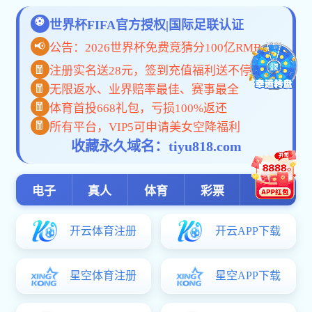
浏览：
次
威尼斯人真人游戏:威尼斯人真人游戏党委委员、副院
07-19
长冯梅率队深入理塘县开展定点帮扶工作
2022
浏览：
次
威尼斯人真人游戏:威尼斯人真人游戏艺术设计系师生
07-09
参加【绘出美好 助力振兴】2022年阿尔山乡村墙绘
2022
与...
浏览：
次
威尼斯人真人游戏:青鸽学子“三下乡”，“七彩课堂”绘
07-08
童心
2022
浏览：
次
共67条
首页
上页
1
...
4
5
6
7
8
下页
尾页
书记信箱
院长信箱
纪检信箱