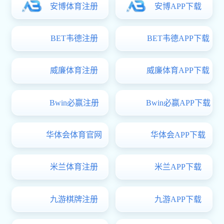
开考核招聘工作人员取消部分岗位亚洲城的登录入口
2025
浏览：
次
威尼斯人真人游戏:威尼斯人真人游戏2025年下半年公
12-10
开考核招聘工作人员补充亚洲城的登录入口
2025
浏览：
次
威尼斯人真人游戏:威尼斯人真人游戏2025年下半年公
12-02
开考核招聘工作人员亚洲城的登录入口
2025
浏览：
次
威尼斯人真人游戏:四川省文化和旅游厅关于所属事业
11-19
单位2025年公开选调工作人员笔试成绩、岗位排名
2025
及...
浏览：
次
10-20
2025